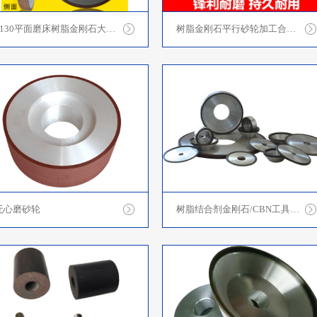
7130平面磨床树脂金刚石大砂轮350*127*40*10磨合金钨钢
树脂金刚石平行砂轮加工合金 D100/125/150/180/200/250/300
无心磨砂轮
树脂结合剂金刚石/CBN工具系列