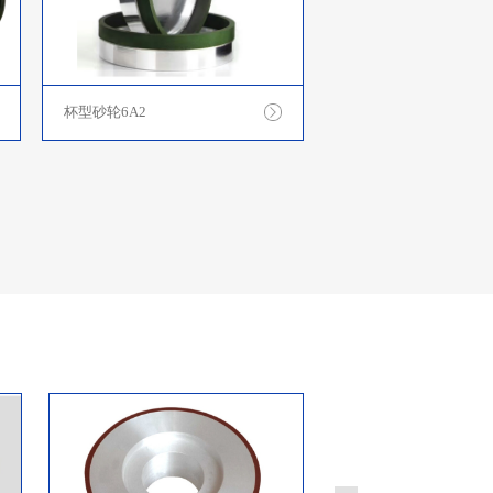
杯型砂轮6A2