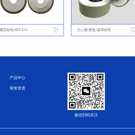
碟型砂轮4BT/4A2
无心磨/磨盘/减薄砂轮
产品中心
荣誉资质
微信扫码关注